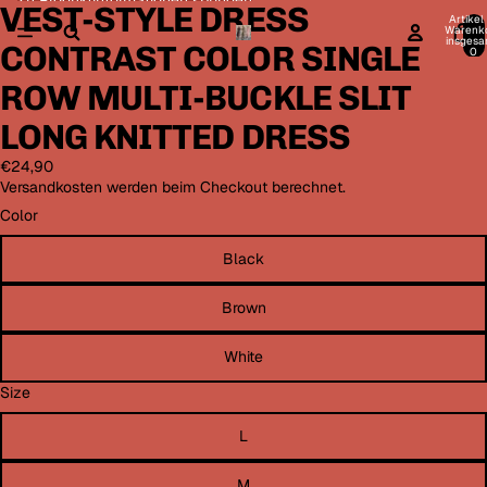
Direkt zum Inhalt
Zu Produktinformationen springen
VEST-STYLE DRESS
Bild
Bild
Bild
Bild
Bild
Bild
Bild
Artikel
im
im
im
im
im
im
im
Warenk
insgesa
CONTRAST COLOR SINGLE
Vollbildmodus
Vollbildmodus
Vollbildmodus
Vollbildmodus
Vollbildmodus
Vollbildmodus
Vollbildmodus
0
öffnen
öffnen
öffnen
öffnen
öffnen
öffnen
öffnen
ROW MULTI-BUCKLE SLIT
LONG KNITTED DRESS
€24,90
Versandkosten werden beim Checkout berechnet.
Color
Black
Brown
White
Size
L
M