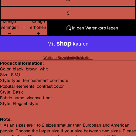
S
Menge
Menge
verringern
erhöhen
In den Warenkorb legen
Weitere Bezahlmöglichkeiten
Product information:
Color: black, brown, whit
Size: S,M,L
Style type: temperament commute
Popular elements: contrast color
Style: Basic
Fabric name: viscose fiber
Style: Elegant style
Note:
1. Asian sizes are 1 to 2 sizes smaller than European and American
people. Choose the larger size if your size between two sizes. Please