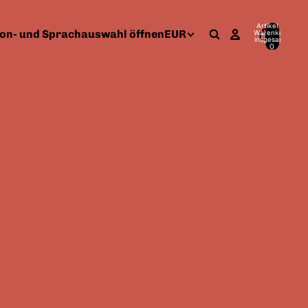
Artikel im
on- und Sprachauswahl öffnen
EUR
Warenkorb
insgesamt:
0