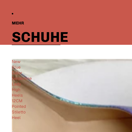
MEHR
SCHUHE
Zur Ergebnisliste springen
New
Blue
Color
Serpentine
Lady
High
Heels
12CM
Pointed
Stiletto
Heel