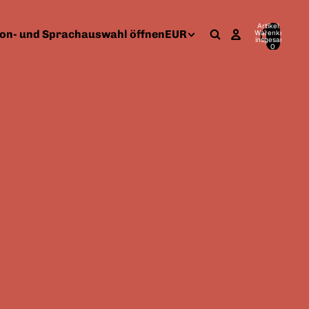
Artikel im
on- und Sprachauswahl öffnen
EUR
Warenkorb
insgesamt:
0