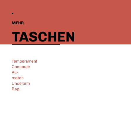
MEHR
TASCHEN
Zur Ergebnisliste springen
Temperament
Commute
All-
match
Underarm
Bag