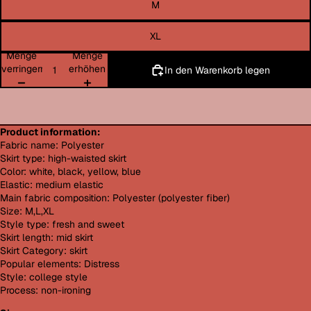
M
XL
Menge
Menge
verringern
erhöhen
In den Warenkorb legen
Product information:
Fabric name: Polyester
Skirt type: high-waisted skirt
Color: white, black, yellow, blue
Elastic: medium elastic
Main fabric composition: Polyester (polyester fiber)
Size: M,L,XL
Style type: fresh and sweet
Skirt length: mid skirt
Skirt Category: skirt
Popular elements: Distress
Style: college style
Process: non-ironing