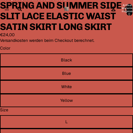
Direkt zum Inhalt
Zu Produktinformationen springen
SPRING AND SUMMER SIDE
Bild
Bild
Bild
Bild
Bild
Bild
Bild
Bild
Bild
Artikel
im
im
im
im
im
im
im
im
im
Warenk
insgesa
SLIT LACE ELASTIC WAIST
Vollbildmodus
Vollbildmodus
Vollbildmodus
Vollbildmodus
Vollbildmodus
Vollbildmodus
Vollbildmodus
Vollbildmodus
Vollbildmodus
0
öffnen
öffnen
öffnen
öffnen
öffnen
öffnen
öffnen
öffnen
öffnen
SATIN SKIRT LONG SKIRT
€24,00
Versandkosten werden beim Checkout berechnet.
Color
Black
Blue
White
Yellow
Size
L